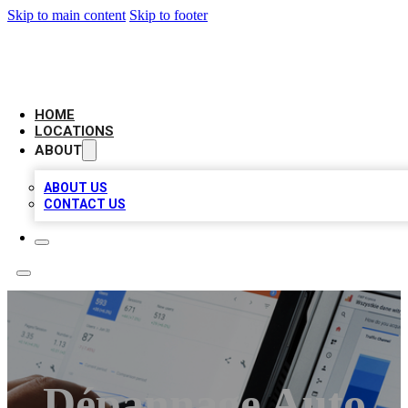
Skip to main content
Skip to footer
CAMELOT LOCAL CITATIONS
HOME
LOCATIONS
ABOUT
ABOUT US
CONTACT US
Dépannage Auto