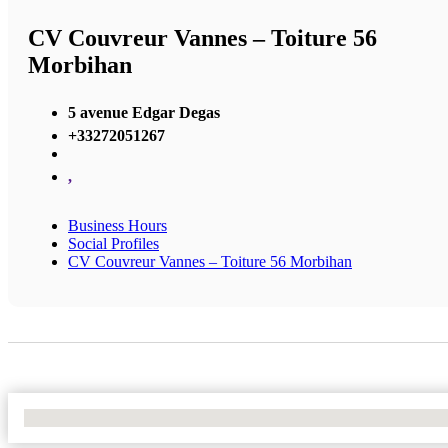
CV Couvreur Vannes – Toiture 56
Morbihan
5 avenue Edgar Degas
+33272051267
,
Business Hours
Social Profiles
CV Couvreur Vannes – Toiture 56 Morbihan
No Locations Found